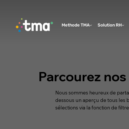
Methode TMA
Solution RH
Parcourez nos 
Nous sommes heureux de partager
dessous un aperçu de tous les b
sélections via la fonction de filtre