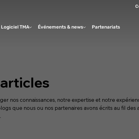
C
Logiciel TMA
Événements & news
Partenariats
Form
articles
 nos connaissances, notre expertise et notre expérienc
logs que nous ou nos partenaires avons écrits au fil des
.