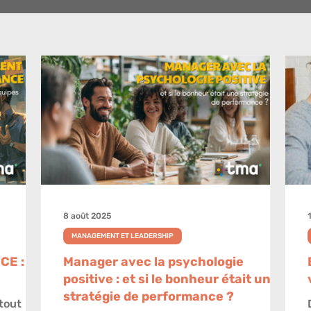
8 août 2025
MANAGEMENT ET LEADERSHIP
CE :
Manager avec la psychologie
positive : et si le bonheur était une
stratégie de performance ?
 tout