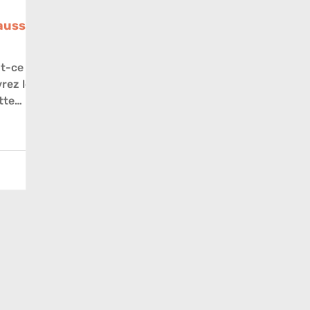
fausse
st-ce
rez les
tte