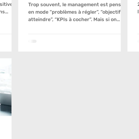
itive ?
Trop souvent, le management est pensé
ns
en mode “problèmes à régler”, “objectifs à
atteindre”, “KPIs à cocher”. Mais si on
changeait de...