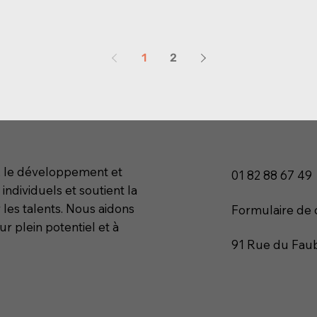
1
2
n, le développement et
01 82 88 67 49
 individuels et soutient la
 les talents. Nous aidons
Formulaire de 
ur plein potentiel et à
91 Rue du Faub