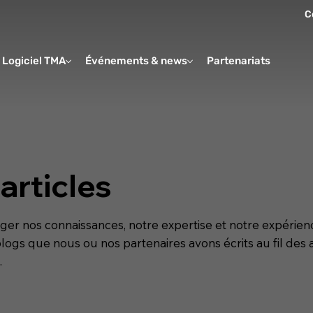
C
Logiciel TMA
Événements & news
Partenariats
Form
articles
 nos connaissances, notre expertise et notre expérienc
logs que nous ou nos partenaires avons écrits au fil des
.