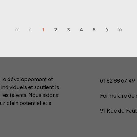
1
2
3
4
5
n, le développement et
01 82 88 67 49
 individuels et soutient la
 les talents. Nous aidons
Formulaire de 
ur plein potentiel et à
91 Rue du Faub