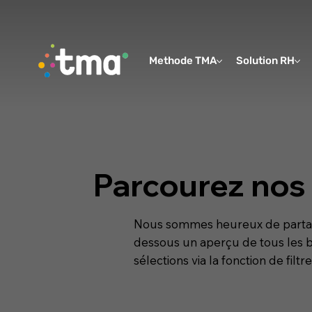
Methode TMA
Solution RH
Parcourez nos 
Nous sommes heureux de partager
dessous un aperçu de tous les b
sélections via la fonction de filtre