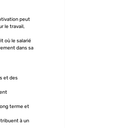
otivation peut 
le travail, 
t où le salarié 
ivement dans sa 
s et des 
ent 
 long terme et 
ntribuent à un 