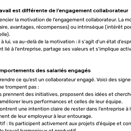
ravail est différente de l’engagement collaborateur
férencier la motivation de l'engagement collaborateur. La m
aire, avantages, récompenses) ou intrinsèque (intérêt pour 
lle). 
lui, va au-delà de la motivation : il s'agit d'un état d'espri
lié à l'entreprise, partage ses valeurs et s'implique act
omportements des salariés engagés
endre ce qu’est un collaborateur engagé. Voici des signe
e trompent pas : 
Ils prennent des initiatives, proposent des idées et cherch
éliorer leurs performances et celles de leur équipe.
 montrent une intention claire de rester dans l'entreprise à
ment de leur employeur à leur entourage.
tif
 : Ils participent activement aux projets d'équipe et co
 travail harmonieux et productif.