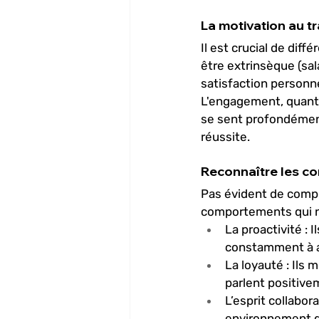
La motivation au t
Il est crucial de dif
être extrinsèque (sal
satisfaction personne
L'engagement, quant à 
se sent profondément 
réussite.
Reconnaître les c
Pas évident de compr
comportements qui n
La proactivité
 : 
constamment à am
La loyauté
 : Ils
parlent positive
L’esprit collabora
environnement de