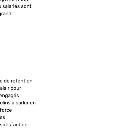
s salariés sont 
grand 
e de rétention 
aisir pour 
 engagés 
lins à parler en 
nforce 
es 
satisfaction 