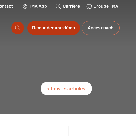
ontact
TMA App
Carrière
Groupe TMA
ations
Demander une démo
Accès coach
< tous les articles