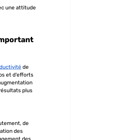
ec une attitude 
important 
ductivité
 de 
s et d'efforts 
 augmentation 
résultats plus 
utement, de 
ation des 
ngagement des 