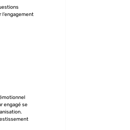
uestions 
r l’engagement 
 émotionnel 
ur engagé se 
nisation. 
vestissement 