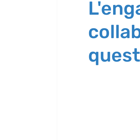
L'en
colla
quest