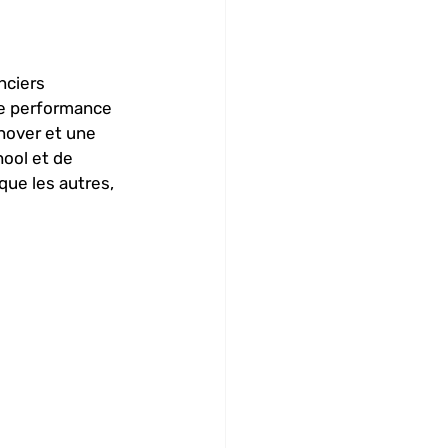
nciers 
re performance 
nover et une 
ool et de 
que les autres, 