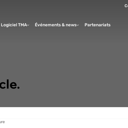
C
Logiciel TMA
Événements & news
Partenariats
Form
cle.
ure