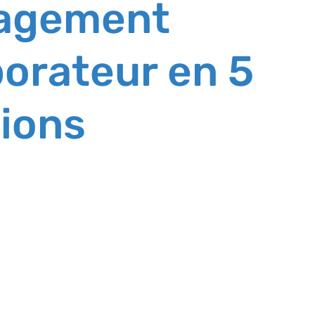
gagement
borateur en 5
ions