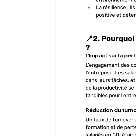
La résilience
 : I
positive et déte
📍2. Pourquoi 
? 
L’impact sur la per
L'engagement des coll
l'entreprise. Les sal
dans leurs tâches, et
de la productivité se 
tangibles pour l'entre
Réduction du turn
Un taux de turnover 
formation et de perte
salariés en CDI était