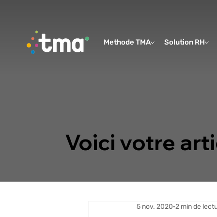
Methode TMA
Solution RH
Voici votre arti
5 nov. 2020
2 min de lect