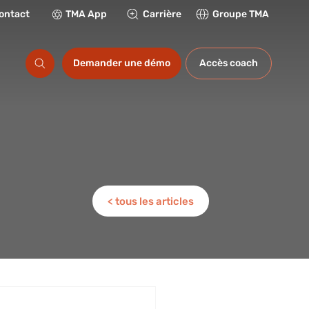
ontact
TMA App
Carrière
Groupe TMA
ations
Demander une démo
Accès coach
< tous les articles