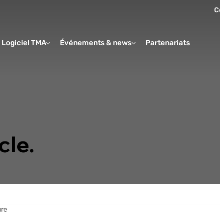
C
Logiciel TMA
Événements & news
Partenariats
Form
cle.
ure