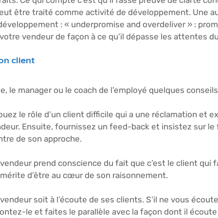
sfaits. Ce qui compte c’est qu’il fasse preuve de clarté con
 peut être traité comme activité de développement. Une a
 développement : « underpromise and overdeliver » : prom
 votre vendeur de façon à ce qu’il dépasse les attentes du
on client
, le manager ou le coach de l’employé quelques conseils
ouez le rôle d’un client difficile qui a une réclamation et e
deur. Ensuite, fournissez un feed-back et insistez sur le f
entre de son approche.
endeur prend conscience du fait que c’est le client qui f
il mérite d’être au cœur de son raisonnement.
endeur soit à l’écoute de ses clients. S’il ne vous écoute
tez-le et faites le parallèle avec la façon dont il écoute 