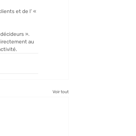
ients et de l’ « 
décideurs ». 
directement au 
ctivité.
Voir tout