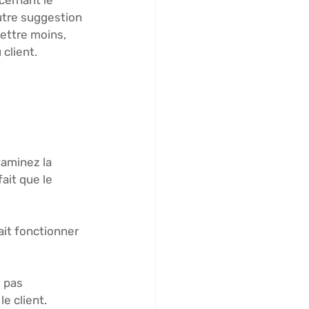
cernant le 
utre suggestion 
ettre moins, 
 client.
 
xaminez la 
ait que le 
ait fonctionner 
 pas 
le client.