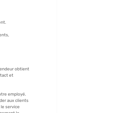
ent.
ents, 
vendeur obtient 
tact et 
otre employé. 
der aux clients 
le service 