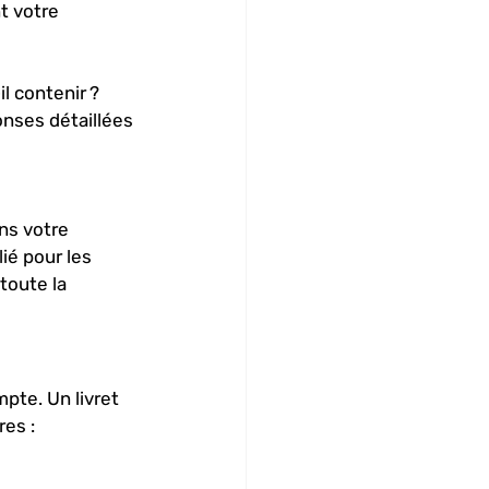
t votre 
l contenir ? 
nses détaillées 
ns votre 
lié pour les 
toute la 
mpte. Un livret 
es : 