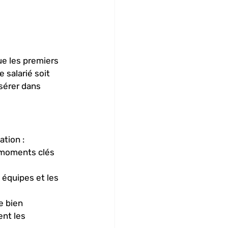
ue les premiers 
 salarié soit 
sérer dans 
tion :
s moments clés 
 équipes et les 
e bien 
nt les 