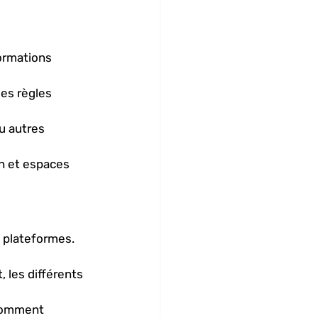
formations 
es règles 
u autres 
on et espaces 
 plateformes. 
 les différents 
 comment 