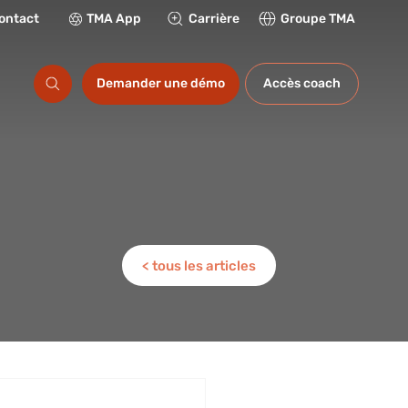
ontact
TMA App
Carrière
Groupe TMA
ations
Demander une démo
Accès coach
< tous les articles