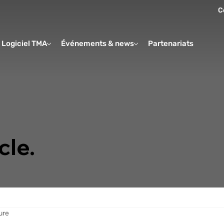
C
Logiciel TMA
Événements & news
Partenariats
Form
cle.
ure