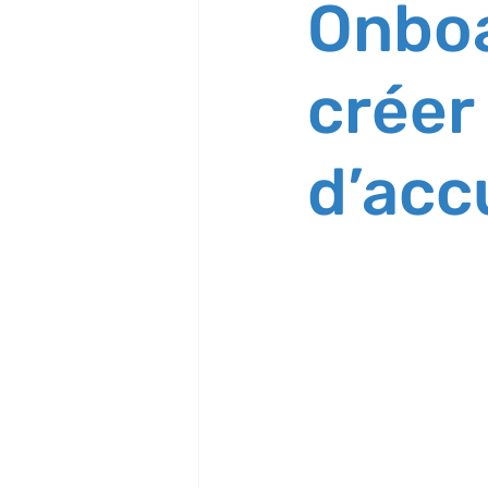
Onboa
créer 
d’accu