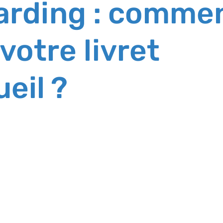
rding : comme
votre livret
eil ?