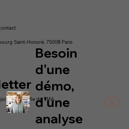
contact
ourg Saint-Honoré, 75008 Paris
Besoin
d'une
letter
démo,
d'une
à jour mensuelle de TMA.
analyse