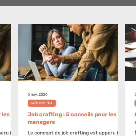
5 nov. 2020
MÉTHODE TMA
 les
Job crafting : 5 conseils pour les
managers
aru il y a
Le concept de job crafting est apparu il y a