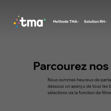
Methode TMA
Solution RH
Parcourez nos 
Nous sommes heureux de partager
dessous un aperçu de tous les b
sélections via la fonction de filtre