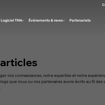
C
Logiciel TMA
Événements & news
Partenariats
Form
articles
 nos connaissances, notre expertise et notre expérienc
logs que nous ou nos partenaires avons écrits au fil des
.