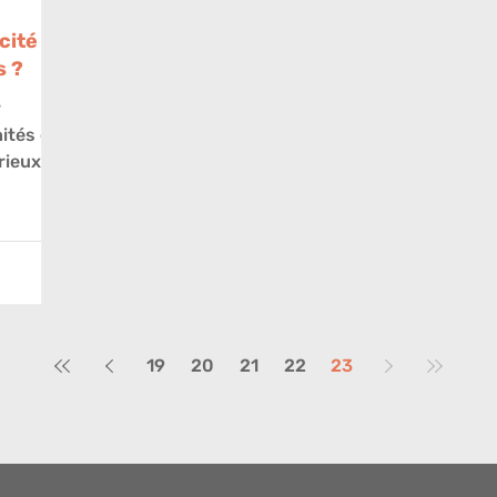
cité
s ?
r
ités et
ieux le
19
20
21
22
23