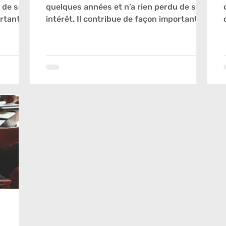
u de son
quelques années et n’a rien perdu de son
ortante à
intérêt. Il contribue de façon importante à
...