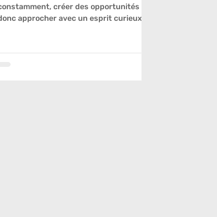
constamment, créer des opportunités et
donc approcher avec un esprit curieux le
renouvellement des stra