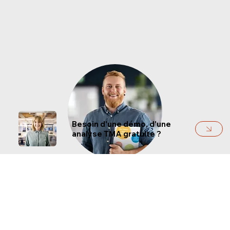
Besoin d'une démo, d'une
analyse TMA gratuite ?
Notre ouvrage pratique ​"Du talent à la
performance"
Nous aimons partager nos connaissances, c’est pourquoi nous mettons gratuitement à votre disposition notre manuel. Téléchargez-le ou
commandez-en une copie.