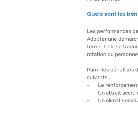
Quels sont les béné
Les performances de l’
Adopter une démarche 
terme. Cela se traduit
rotation du personnel
Parmi les bénéfices d
suivants :
-       Le renforceme
-       Un attrait accr
-       Un climat social