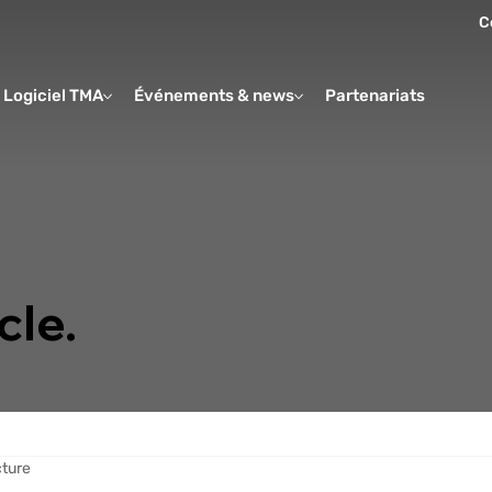
C
Logiciel TMA
Événements & news
Partenariats
Form
cle.
cture