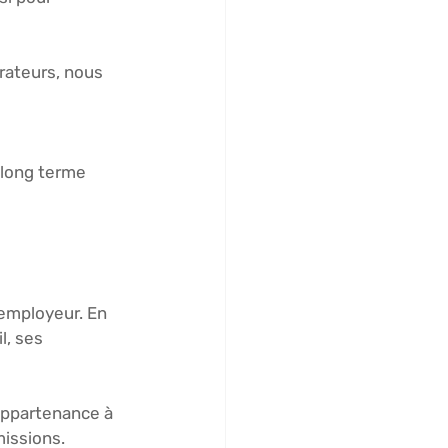
rateurs, nous 
 long terme 
employeur. En 
l, ses 
appartenance à 
issions. 