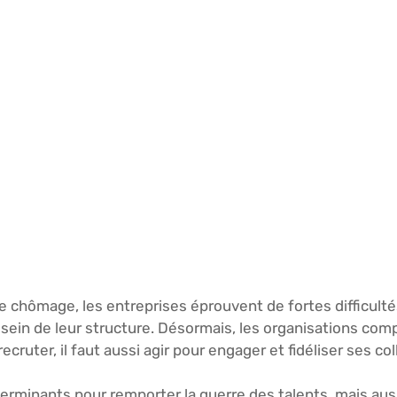
e chômage, les entreprises éprouvent de fortes difficulté
u sein de leur structure. Désormais, les organisations comp
recruter, 
il faut aussi agir pour engager et fidéliser ses co
déterminants pour remporter la guerre des talents, mais aus