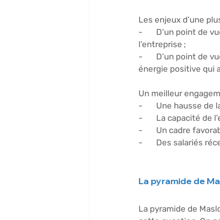
Les enjeux d’une plus
-       
D’un point de vue
l’entreprise ; 
-       
D’un point de vue
énergie positive qui a
Un meilleur engagemen
-       Une hausse de l
-       La capacité de 
-       Un cadre favorab
-       Des salariés r
La pyramide de Ma
La pyramide de Maslo