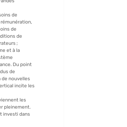
grandes 
soins de 
 rémunération, 
oins de 
ditions de 
ateurs ; 
me et à la 
ystème 
ance. Du point 
idus de 
à de nouvelles 
ical incite les 
viennent 
les 
er pleinement. 
 investi dans 