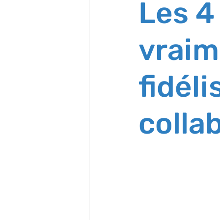
Les 4
vraim
fidéli
colla