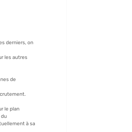
es derniers, on 
r les autres 
gnes de 
recrutement. 
r le plan 
 du 
ntuellement à sa 