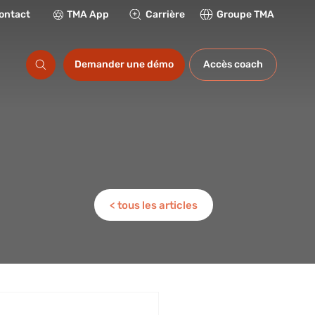
ontact
TMA App
Carrière
Groupe TMA
ations
Demander une démo
Accès coach
< tous les articles