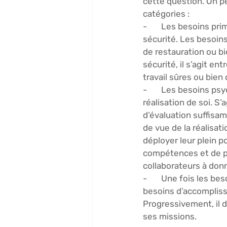
cette question. On pe
catégories : 
-       
Les besoins pri
sécurité. Les besoin
de restauration ou b
sécurité, il s’agit e
travail sûres ou bien 
-       
Les besoins psy
réalisation de soi. S’
d’évaluation suffisa
de vue de la réalisati
déployer leur plein po
compétences et de pr
collaborateurs à donn
-       Une fois les 
besoins d’accompli
Progressivement, il 
ses missions. 