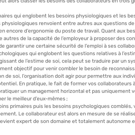
ut alors classer les besoins des collaborateurs en trois 
maires
 qui englobent les besoins physiologiques et les be
s physiologiques renvoient entre autres aux questions de
ien encore d’ergonomie du poste de travail. Quant aux bes
ntre autres de la capacité de l’employeur à proposer des con
de garantir une certaine sécurité de l’emploi à ses collabor
chologiques
 qui englobent les questions relatives à l’esti
agissant de l’estime de soi, cela peut se traduire par un s
mment objectif pour venir combler le besoin de reconnaiss
on de soi, l’organisation doit agir pour permettre aux indiv
tentiel. En pratique, le fait de former vos collaborateurs 
atiquer un management horizontal et pas uniquement vert
er le meilleur d’eux-mêmes ; 
besoins primaires puis les besoins psychologiques comblés, 
ssement
. Le collaborateur est alors en mesure de se réalis
devient expert de son domaine et totalement autonome et