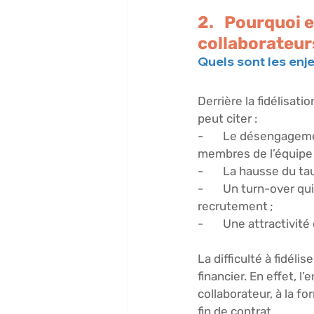
2.   Pourquoi 
collaborateurs
Quels sont les enje
Derrière la fidélisat
peut citer : 
-       Le désengagem
membres de l’équipe 
-       La hausse du t
-       Un turn-over 
recrutement ; 
-       Une attractivi
La difficulté à fidéli
financier. En effet, 
collaborateur, à la f
fin de contrat. 