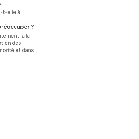
? 
t-elle à 
préoccuper ?  
tement, à la 
ntion des 
riorité et dans 