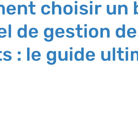
nt choisir un 
iel de gestion d
s : le guide ult