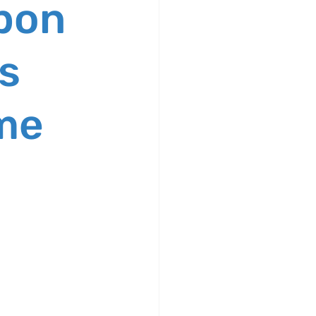
bon
es
ime