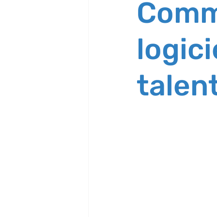
Comme
logic
talent