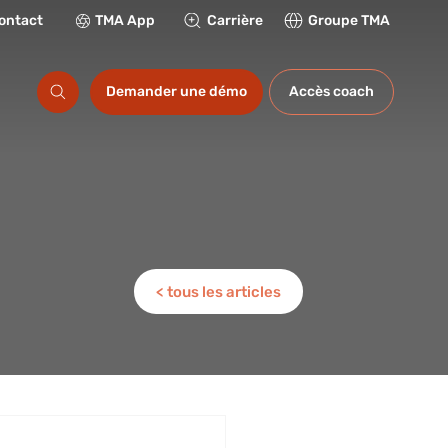
ontact
TMA App
Carrière
Groupe TMA
ations
Demander une démo
Accès coach
< tous les articles