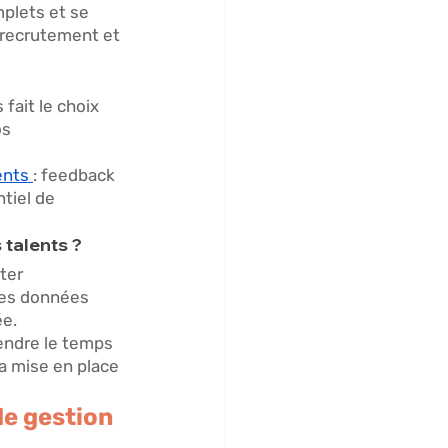
mplets et se 
 recrutement et 
fait le choix 
s 
ents 
: feedback 
tiel de 
talents ? 
ter 
 des données 
e. 
endre le temps 
la mise en place 
de gestion 