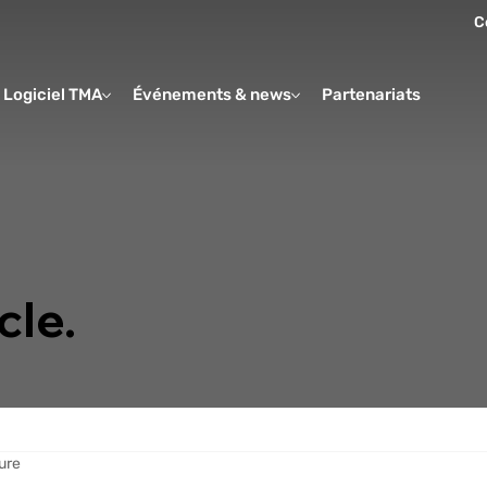
C
Logiciel TMA
Événements & news
Partenariats
Form
cle.
ure