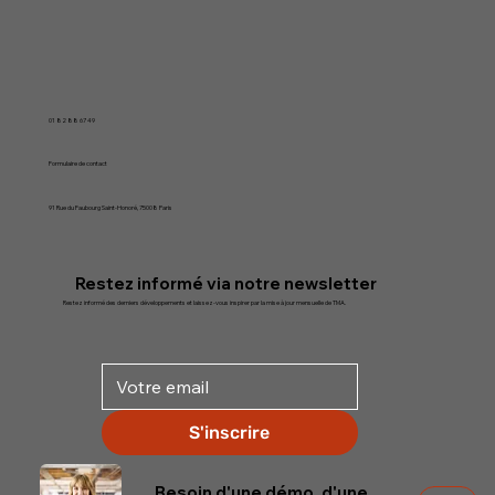
TMA se concentre sur l'identification, le développement et l'utilisation des talents et motivations individuels et soutient la conception d'organisations
axées sur les talents. Nous aidons ainsi les collaborateurs à atteindre leur plein potentiel et à développer les organisations.
01 82 88 67 49
Formulaire de contact
91 Rue du Faubourg Saint-Honoré, 75008 Paris
Restez informé via notre newsletter
Restez informé des derniers développements et laissez-vous inspirer par la mise à jour mensuelle de TMA.
Besoin d'une démo, d'une