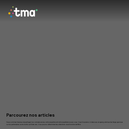
Parcourez nos articles
Nous sommes heureux de partager nos connaissances, notre expertise et notre expérience avec vous. Vous trouverez ci-dessous un aperçu de tous les blogs que nous
ou nos partenaires avons écrits au fil des ans. Vous pouvez déterminer les sélections via la fonction de filtre.