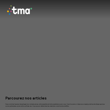
Parcourez nos articles
Nous sommes heureux de partager nos connaissances, notre expertise et notre expérience avec vous. Vous trouverez ci-dessous un aperçu de tous les blogs que nous
ou nos partenaires avons écrits au fil des ans. Vous pouvez déterminer les sélections via la fonction de filtre.