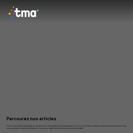
Parcourez nos articles
Nous sommes heureux de partager nos connaissances, notre expertise et notre expérience avec vous. Vous trouverez ci-dessous un aperçu de tous les blogs que nous
ou nos partenaires avons écrits au fil des ans. Vous pouvez déterminer les sélections via la fonction de filtre.