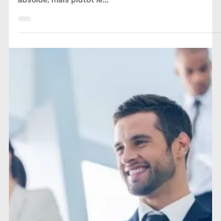
5 nov. 2020
FIDÉLISER COLLABORATEURS
La fidélisation des collaborateurs devient de
plus en plus importante.
Pour 2020 les professionnels des RH n'auront plus le
recrutement de nouveaux employés comme priorité
absolue, mais plutôt le...