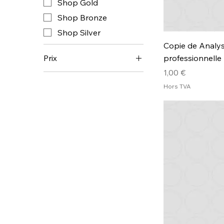
Shop Gold
Shop Bronze
Shop Silver
Copie de Analys
professionnelle
Prix
Prix
1,00 €
1 €
160 €
Hors TVA