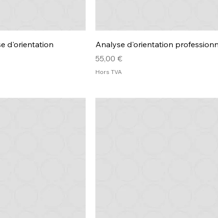
e d'orientation
Analyse d'orientation professionn
Prix
55,00 €
Hors TVA