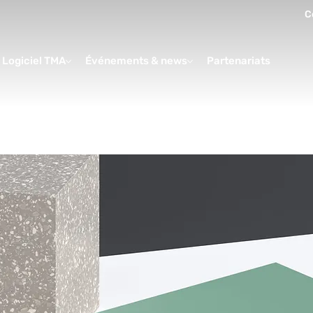
C
Logiciel TMA
Événements & news
Partenariats
Form