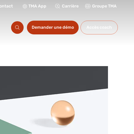
ontact
TMA App
Carrière
Groupe TMA
ations
Demander une démo
Accès coach