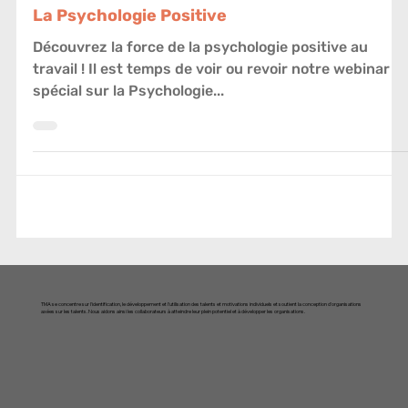
La Psychologie Positive
Découvrez la force de la psychologie positive au
travail ! Il est temps de voir ou revoir notre webinar
spécial sur la Psychologie...
TMA se concentre sur l'identification, le développement et l'utilisation des talents et motivations individuels et soutient la conception d'organisations
axées sur les talents. Nous aidons ainsi les collaborateurs à atteindre leur plein potentiel et à développer les organisations.