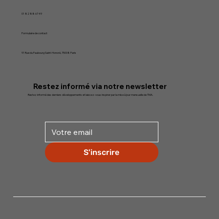
01 82 88 67 49
Formulaire de contact
91 Rue du Faubourg Saint-Honoré, 75008 Paris
Restez informé via notre newsletter
Restez informé des derniers développements et laissez-vous inspirer par la mise à jour mensuelle de TMA.
S'inscrire