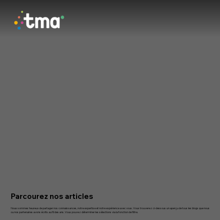
Parcourez nos articles
Nous sommes heureux de partager nos connaissances, notre expertise et notre expérience avec vous. Vous trouverez ci-dessous un aperçu de tous les blogs que nous
ou nos partenaires avons écrits au fil des ans. Vous pouvez déterminer les sélections via la fonction de filtre.