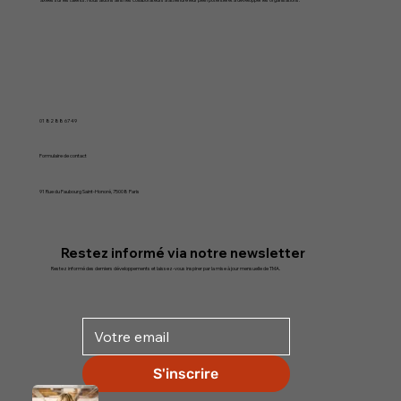
TMA se concentre sur l'identification, le développement et l'utilisation des talents et motivations individuels et soutient la conception d'organisations
axées sur les talents. Nous aidons ainsi les collaborateurs à atteindre leur plein potentiel et à développer les organisations.
01 82 88 67 49
Formulaire de contact
91 Rue du Faubourg Saint-Honoré, 75008 Paris
Restez informé via notre newsletter
Restez informé des derniers développements et laissez-vous inspirer par la mise à jour mensuelle de TMA.