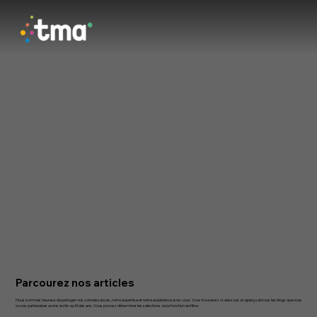
Parcourez nos articles
Nous sommes heureux de partager nos connaissances, notre expertise et notre expérience avec vous. Vous trouverez ci-dessous un aperçu de tous les blogs que nous
ou nos partenaires avons écrits au fil des ans. Vous pouvez déterminer les sélections via la fonction de filtre.