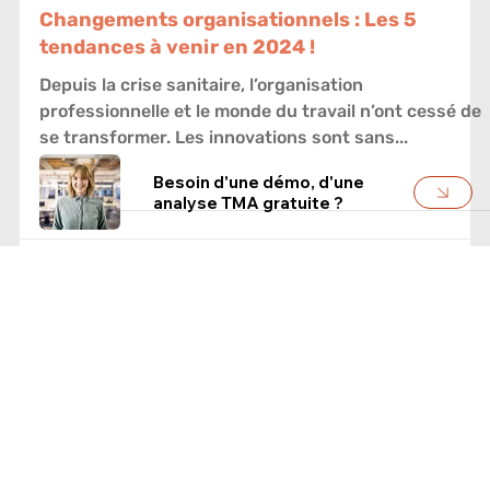
23 nov. 2023
ARTICLES
Changements organisationnels : Les 5
tendances à venir en 2024 !
Depuis la crise sanitaire, l’organisation
Besoin d'une démo, d'une
professionnelle et le monde du travail n’ont cessé de
analyse TMA gratuite ?
se transformer. Les innovations sont sans...
TMA se concentre sur l'identification, le développement et l'utilisation des talents et motivations individuels et soutient la conception d'organisations
axées sur les talents. Nous aidons ainsi les collaborateurs à atteindre leur plein potentiel et à développer les organisations.