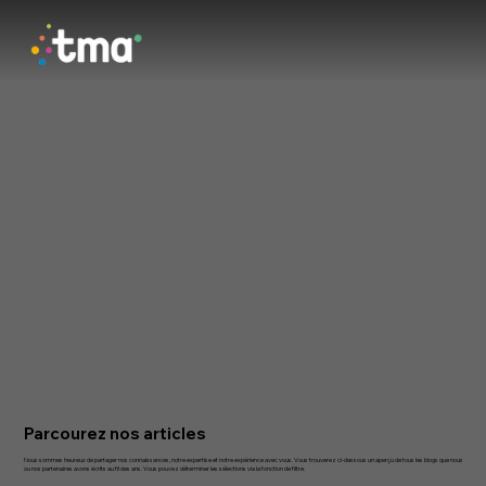
Parcourez nos articles
Nous sommes heureux de partager nos connaissances, notre expertise et notre expérience avec vous. Vous trouverez ci-dessous un aperçu de tous les blogs que nous
ou nos partenaires avons écrits au fil des ans. Vous pouvez déterminer les sélections via la fonction de filtre.