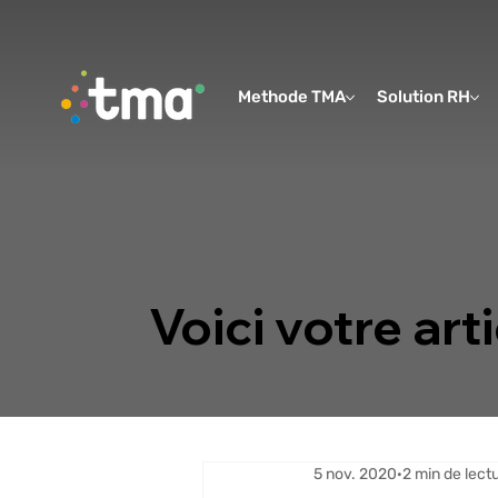
Methode TMA
Solution RH
Voici votre arti
5 nov. 2020
2 min de lect