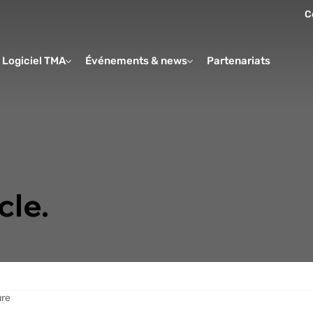
C
Logiciel TMA
Événements & news
Partenariats
Form
cle.
ure