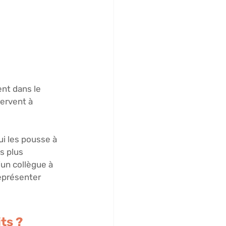
nt dans le 
ervent à 
i les pousse à 
s plus 
un collègue à 
eprésenter 
ts ?