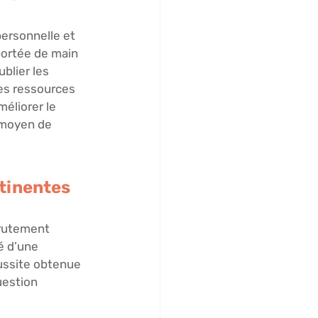
personnelle et 
portée de main 
lier les 
les ressources 
éliorer le 
 moyen de 
rtinentes
crutement 
é d’une 
ussite obtenue 
uestion 