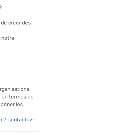
?
 de créer des 
 notre 
rganisations. 
s en termes de 
ionner les 
 ? 
Contactez-