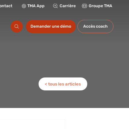
ontact
TMA App
Carrière
Groupe TMA
ations
Demander une démo
Accès coach
< tous les articles