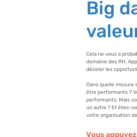
Big d
valeu
Cela ne vous a proba
domaine des RH. Appe
déceler les opportun
Dans quelle mesure s
être performants ? V
performants. Mais co
un autre ? Et êtes-v
votre organisation de
Vous appuyez-v