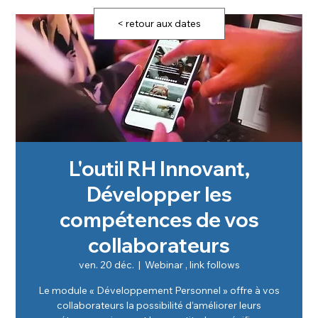
< retour aux dates
L'outil RH Innovant,
Développer les
compétences de vos
collaborateurs
ven. 20 déc.
  |  
Webinar , link follows
Le module « Développement Personnel » offre à vos
collaborateurs la possibilité d’améliorer leurs