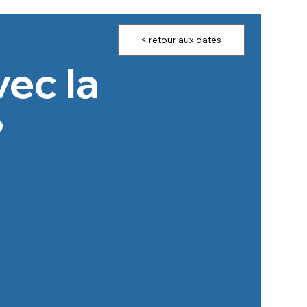
< retour aux dates
ec la
?