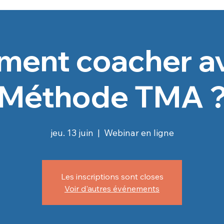
ent coacher av
Méthode TMA 
jeu. 13 juin
  |  
Webinar en ligne
Les inscriptions sont closes
Voir d'autres événements